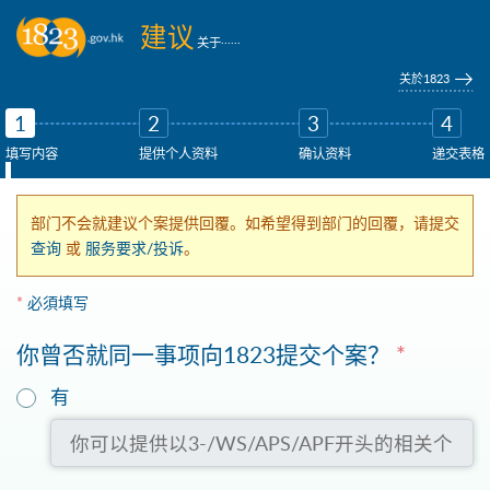
跳到主要内容
建议
......
关于
关於1823
1
2
3
4
填写内容
提供个人资料
确认资料
递交表格
部门不会就建议个案提供回覆。如希望得到部门的回覆，请提交
查询
或
服务要求/投诉
。
*
必須填写
你曾否就同一事项向1823提交个案？
*
你可以提供以3-/WS/APS/APF开头的相关个案或报告编号(如有)
有