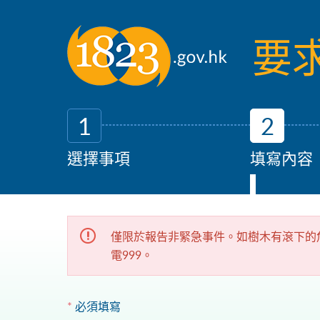
跳到主要內容
要
1
2
選擇事項
填寫內容
僅限於報告非緊急事件。如樹木有滾下的
電999。
*
必須填寫