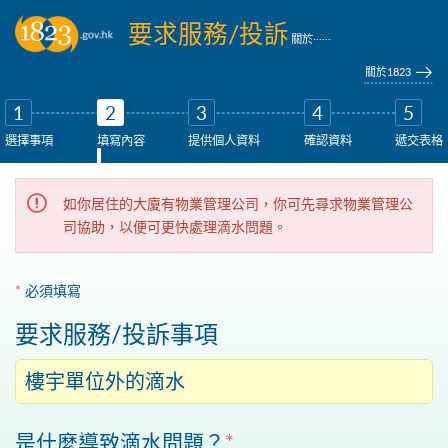
跳到主要內容
要求服務/投訴
......
關於
關於1823
1
2
3
4
5
選擇事項
填寫內容
提供個人資料
確認資料
遞交表格
如你居住的大廈有物業管理公司，你可先尋求物業管理公
司協助，以便可更快處理滴水問題。
*
必須填寫
要求服務/投訴事項
樓宇單位外的滴水
是什麼導致滴水問題？
*