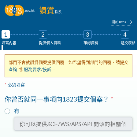
跳到主要內容
讚賞
......
關於
關於1823
1
2
3
4
填寫內容
提供個人資料
確認資料
遞交表格
部門不會就讚賞個案提供回覆。如希望得到部門的回覆，請提交
查詢
或
服務要求/投訴
。
*
必須填寫
你曾否就同一事項向1823提交個案？
*
你可以提供以3-/WS/APS/APF開頭的相關個案或報告編號(如有)
有