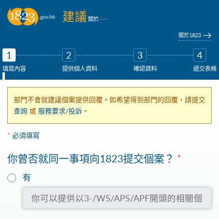
跳到主要內容
建議
......
關於
關於1823
1
2
3
4
填寫內容
提供個人資料
確認資料
遞交表格
部門不會就建議個案提供回覆。如希望得到部門的回覆，請提交
查詢
或
服務要求/投訴
。
*
必須填寫
你曾否就同一事項向1823提交個案？
*
你可以提供以3-/WS/APS/APF開頭的相關個案或報告編號(如有)
有