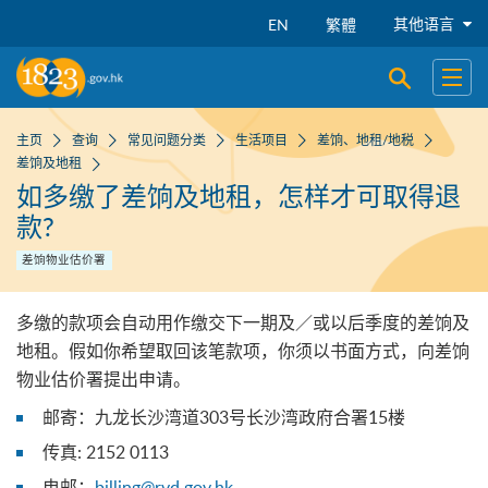
跳到主要内容
其他语言
EN
繁體
开启搜寻
开启
主页
查询
常见问题分类
生活项目
差饷、地租/地税
差饷及地租
如多缴了差饷及地租，怎样才可取得退
款?
差饷物业估价署
多缴的款项会自动用作缴交下一期及／或以后季度的差饷及
地租。假如你希望取回该笔款项，你须以书面方式，向差饷
物业估价署提出申请。
邮寄：九龙长沙湾道303号长沙湾政府合署15楼
传真: 2152 0113
电邮：
billing@rvd.gov.hk