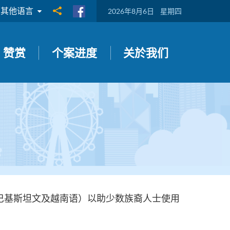
其他语言
分享到
2026年8月6日
星期四
赞赏
个案进度
关於我们
巴基斯坦文及越南语）以助少数族裔人士使用