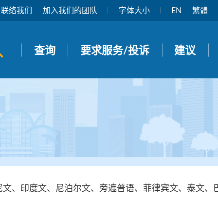
联络我们
加入我们的团队
字体大小
EN
繁體
开启搜寻面板
查询
要求服务/投诉
建议
尼文、印度文、尼泊尔文、旁遮普语、菲律宾文、泰文、