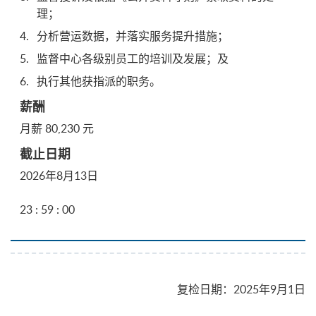
理；
截
分析营运数据，并落实服务提升措施；
止
监督中心各级别员工的培训及发展；及
日
执行其他获指派的职务。
期
月薪 80,230 元
2026年8月13日
23 : 59 : 00
复检日期
：
2025年9月1日