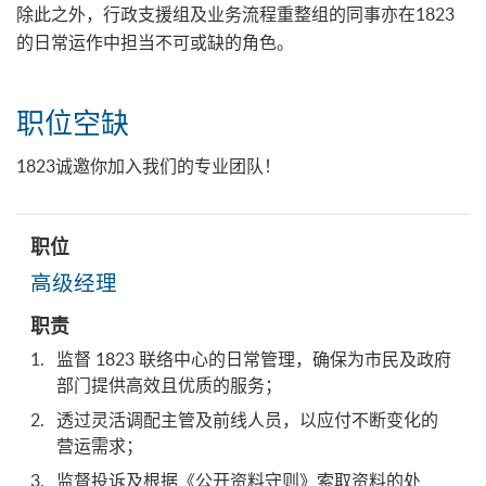
除此之外，行政支援组及业务流程重整组的同事亦在1823
的日常运作中担当不可或缺的角色。
职位空缺
1823诚邀你加入我们的专业团队！
职
位
高级经理
职
监督 1823 联络中心的日常管理，确保为市民及政府
责
部门提供高效且优质的服务；
透过灵活调配主管及前线人员，以应付不断变化的
薪
营运需求；
酬
监督投诉及根据《公开资料守则》索取资料的处