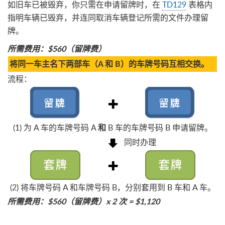
如旧车已被毁弃，你只需在申请留牌时，在
TD129
表格内
指明车辆已毁弃，并连同取消车辆登记所需的文件办理留
牌。
所需费用：$560（留牌费）
将同一车主名下两部车（A 和 B）的车牌号码互相交换。
流程：
(1) 为 A 车的车牌号码 A
B 车的车牌号码 B 申请留牌。
和
同时办理
(2) 将车牌号码 A 和车牌号码 B，分别套用到 B 车和 A 车。
所需费用：$560（留牌费）x 2 次 = $1,120