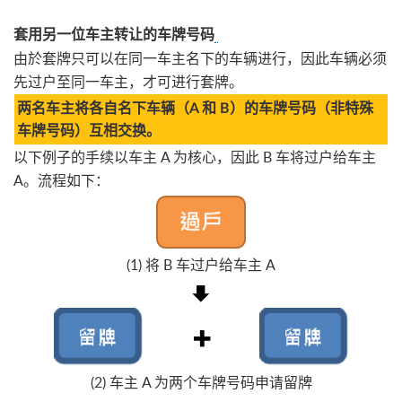
套用另一位车主转让的车牌号码
由於套牌只可以在同一车主名下的车辆进行，因此车辆必须
先过户至同一车主，才可进行套牌。
两名车主将各自名下车辆（A 和 B）的车牌号码（非特殊
车牌号码）互相交换。
以下例子的手续以车主 A 为核心，因此 B 车将过户给车主
A。流程如下：
(1) 将 B 车过户给车主 A
(2) 车主 A 为两个车牌号码申请留牌