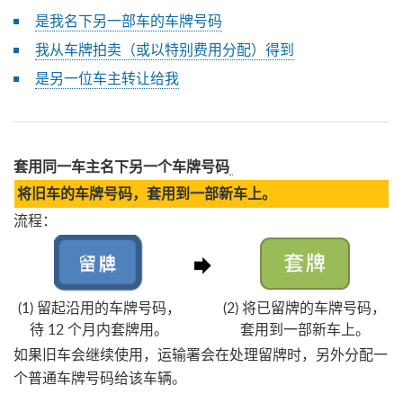
是我名下另一部车的车牌号码
我从车牌拍卖（或以特别费用分配）得到
是另一位车主转让给我
套用同一车主名下另一个车牌号码
将旧车的车牌号码，套用到一部新车上。
流程：
(1) 留起沿用的车牌号码，
(2) 将已留牌的车牌号码，
待 12 个月内套牌用。
套用到一部新车上。
如果旧车会继续使用，运输署会在处理留牌时，另外分配一
个普通车牌号码给该车辆。