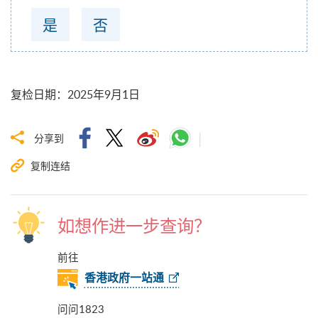
是
否
复检日期
：
2025年9月1日
分享到
复制连结
如想作进一步查询？
前往
香港政府一站通
问问1823