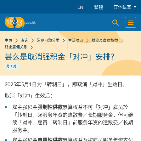
跳到主要内容
其他语言
EN
繁體
开启搜寻
开启
主页
查询
常见问题分类
生活项目
就业及雇员权益
终止雇佣关系
甚么是取消强积金「对冲」安排？
劳工处
2025年5月1日为「转制日」，即取消「对冲」生效日。
取消「对冲」生效后：
雇主强积金
累算权益不可「对冲」雇员於
强制性供款
「转制日」起服务年资的遣散费／长期服务金，但可继
续「对冲」雇员「转制日」前服务年资的遣散费／长期
服务金。
雇主强积金
累算权益及按雇员服务年资支付
自愿性供款