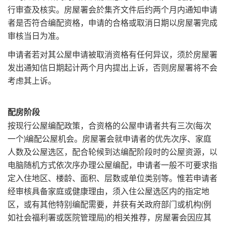
行审查及核实。房屋署会於集齐文件后约两个月内通知申请
者是否符合编配资格，申请的合格或取消日期以房屋署完成
审核当日为准。
申请者若对其公屋申请被取消资格有任何异议，须於房屋署
发出通知信日期起计两个月内提出上诉，否则房屋署将不会
考虑其上诉。
配房阶段
按现行公屋编配政策，合资格的公屋申请者共有三次(每次
一个)编配公屋机会。房屋署会就申请者的优先次序、家庭
人数及公屋选区，配合轮候到达编配阶段时的公屋资源，以
电脑随机方式依次序办理公屋编配，申请者一般不可要求指
定入住地区、楼龄、面积、层数或单位类别等。惟若申请者
经审核具备家庭或健康理由，须入住公屋选区内的指定地
区，或有其他特别编配需要，并获有关政府部门或机构(例
如社会福利署或医院管理局)的相关推荐，房屋署会因应其