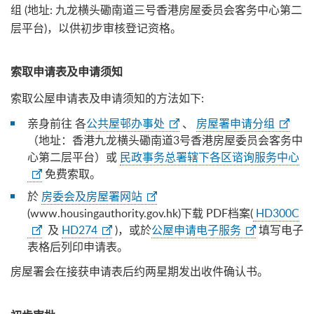
组 (地址: 九龙横头磡南道三号香港房屋委员会客务中心第二
层平台)，以供初步审核登记资格。
索取申请表及申请须知
索取公屋申请表及申请须知的方法如下:
亲身前往 各
公共屋邨办事处
、
房屋署申请分组
（地址：香港九龙横头磡南道3号香港房屋委员会客务中
心第二层平台）或
民政事务总署辖下各区谘询服务中心
免费索取。
於
房委会及房屋署网站
(www.housingauthority.gov.hk)下载 PDF档案(
HD300C
及
HD274
)，或於
公屋申请电子服务
填写电子
表格后列印申请表。
房屋署会在接获申请表后约两星期发出收件确认书。