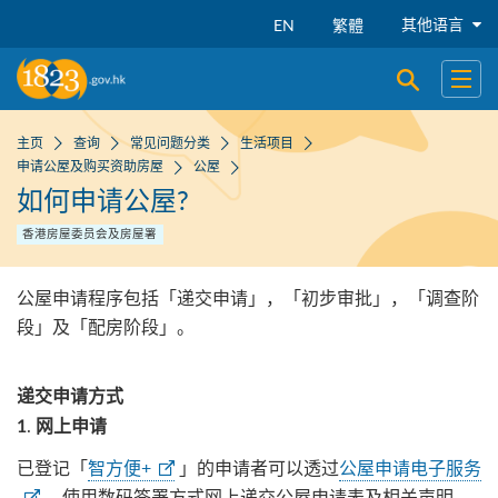
跳到主要内容
其他语言
EN
繁體
开启搜寻
开启
主页
查询
常见问题分类
生活项目
申请公屋及购买资助房屋
公屋
如何申请公屋?
香港房屋委员会及房屋署
公屋申请程序包括「递交申请」，「初步审批」，「调查阶
段」及「配房阶段」。
递交申请方式
.
1
网上申请
已登记「
智方便+
」的申请者可以透过
公屋申请电子服务
，使用数码签署方式网上递交公屋申请表及相关声明