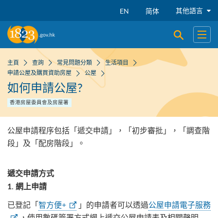
跳到主要內容
其他語言
EN
简体
開啟搜尋
開啟
主頁
查詢
常見問題分類
生活項目
申請公屋及購買資助房屋
公屋
如何申請公屋?
香港房屋委員會及房屋署
公屋申請程序包括「遞交申請」，「初步審批」，「調查階
段」及「配房階段」。
遞交申請方式
.
1
網上申請
已登記「
智方便+
」的申請者可以透過
公屋申請電子服務
，使用數碼簽署方式網上遞交公屋申請表及相關聲明