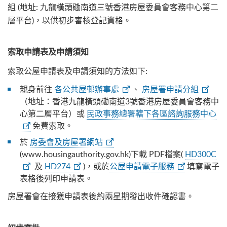
組 (地址: 九龍橫頭磡南道三號香港房屋委員會客務中心第二
層平台)，以供初步審核登記資格。
索取申請表及申請須知
索取公屋申請表及申請須知的方法如下:
親身前往
各公共屋邨辦事處
、
房屋署申請分組
（地址：香港九龍橫頭磡南道3號香港房屋委員會客務中
心第二層平台）或
民政事務總署轄下各區諮詢服務中心
免費索取。
於
房委會及房屋署網站
(www.housingauthority.gov.hk)下載 PDF檔案(
HD300C
及
HD274
)，或於
公屋申請電子服務
填寫電子
表格後列印申請表。
房屋署會在接獲申請表後約兩星期發出收件確認書。