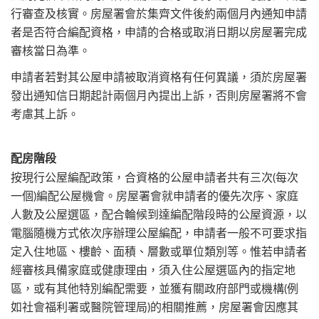
行審查及核實。房屋署會於集齊文件後約兩個月內通知申請
者是否符合編配資格，申請的合格或取消日期以房屋署完成
審核當日為準。
申請者若對其公屋申請被取消資格有任何異議，須於房屋署
發出通知信日期起計兩個月內提出上訴，否則房屋署將不會
考慮其上訴。
配房階段
按現行公屋編配政策，合資格的公屋申請者共有三次(每次
一個)編配公屋機會。房屋署會就申請者的優先次序、家庭
人數及公屋選區，配合輪候到達編配階段時的公屋資源，以
電腦隨機方式依次序辦理公屋編配，申請者一般不可要求指
定入住地區、樓齡、面積、層數或單位類別等。惟若申請者
經審核具備家庭或健康理由，須入住公屋選區內的指定地
區，或有其他特別編配需要，並獲有關政府部門或機構(例
如社會福利署或醫院管理局)的相關推薦，房屋署會因應其