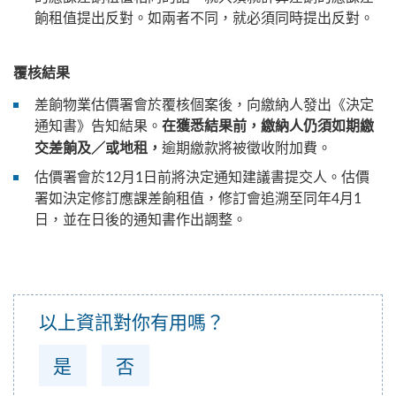
餉租值提出反對。如兩者不同，就必須同時提出反對。
覆核結果
差餉物業估價署會於覆核個案後，向繳納人發出《決定
通知書》告知結果。
在獲悉結果前，繳納人仍須如期繳
逾期繳款將被徵收附加費。
交差餉及／或地租，
估價署會於12月1日前將決定通知建議書提交人。估價
署如決定修訂應課差餉租值，修訂會追溯至同年4月1
日，並在日後的通知書作出調整。
以上資訊對你有用嗎？
是
否