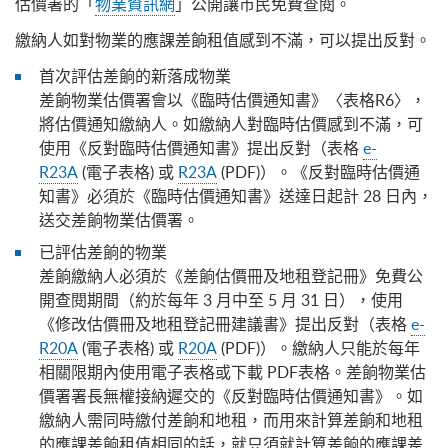
估價署的「
物業資訊網
」公開讓市民免費查閱。
繳納人如對物業的應課差餉租值感到不滿，可以提出反對。
首次評估差餉的新落成物業
差餉物業估價署會以《臨時估價通知書》〈表格R6〉，
將估價通知繳納人。如繳納人對臨時估價感到不滿，可
使用《反對臨時估價通知書》提出反對（表格
e-
R23A
(電子表格) 或
R23A
(PDF)）。《反對臨時估價通
知書》必須於《臨時估價通知書》送達日起計 28 日內，
送交差餉物業估價署。
已評估差餉的物業
差餉繳納人必須於《差餉估價冊及地租登記冊》免費公
開查閱期間（約於每年 3 月中至 5 月 31 日），使用
《修改估價冊及地租登記冊建議書》提出反對（表格
e-
R20A
(電子表格) 或
R20A
(PDF)）。繳納人只能於每年
相關限期內使用電子表格或下載 PDF表格。差餉物業估
價署署長無權接納遲交的《反對臨時估價通知書》。如
繳納人需同時繳付差餉和地租，而用來計算差餉和地租
的應課差餉租值相同的話，就只須就計算差餉的應課差