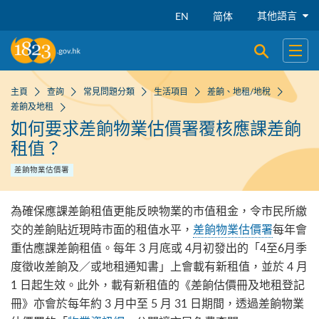
跳到主要內容
其他語言
EN
简体
開啟搜尋
開啟
主頁
查詢
常見問題分類
生活項目
差餉、地租/地稅
差餉及地租
如何要求差餉物業估價署覆核應課差餉
租值？
差餉物業估價署
為確保應課差餉租值更能反映物業的市值租金，令市民所繳
交的差餉貼近現時市面的租值水平，
差餉物業估價署
每年會
重估應課差餉租值。每年 3 月底或 4月初發出的「4至6月季
度徵收差餉及／或地租通知書」上會載有新租值，並於 4 月
1 日起生效。此外，載有新租值的《差餉估價冊及地租登記
冊》亦會於每年約 3 月中至 5 月 31 日期間，透過差餉物業