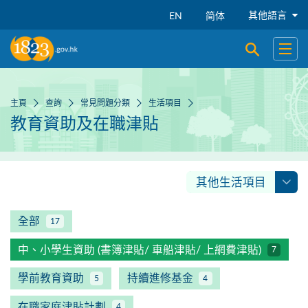
跳到主要內容
其他語言
EN
简体
開啟搜尋
開啟
主頁
查詢
常見問題分類
生活項目
教育資助及在職津貼
其他生活項目
全部
17
中、小學生資助 (書簿津貼/ 車船津貼/ 上網費津貼)
7
學前教育資助
持續進修基金
5
4
在職家庭津貼計劃
4