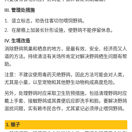
III. 管理处措施
竖立标志，劝告住客切勿喂饲野鸽。
在屋檐上加装长针形设施，使野鸽不能停留休息。
IV. 生境改造
消除野鸽筑巢和栖息的地方，是最有效、安全、经济而又人
道的方法。持续清洁有关场所肯定对解决野鸽栖生问题有帮
助。
注意：不建议使用毒药灭绝野鸽，因此方法可能会对人类，
尤其是小童，以至宠物和其他野生动物构成高度危险。
另外，处理野鸽时应采取卫生防预措施，包括清理野鸽时应
戴上手套、接触野鸽或其粪便后应即洗手和脸。要解决野鸽
滋扰问题，实有赖市民合作，尤其紧记必须停止喂饲野鸽。
3. 猴子