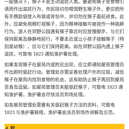
一般情况下，猴子不会主动滋扰人类。要避免猴子受食物引
诱而作出滋扰行为，市民除切勿喂饵野生猴子外，更应把所
有手携胶袋放入布袋或背包中，并切勿在猴子面前进食。此
外，应避免用眼盯视猴子，因为眼神接触可被视作一种挑衅
行为。游人在郊野公园遇有猴子靠近时应放慢脚步，与它们
保持距离及静静地前行，不要走近或让小孩子接触猴子（特
别是幼猴），应与它们保持距离。如在郊野公园内遇上猴子
滋扰，可致电 1823 通知渔护署处理。
如果发现猴子在屋苑内或附近出现，应立即通知屋苑管理员
作出即时驱赶行动。管理处亦需妥善处理户外的垃圾，减低
猴子在屋苑内找到食物的机会，这有助防止猴子再回到屋苑
觅食及逗留。如屋苑管理员未能驱赶猴子，可致电 1823 通
知渔护署，渔护署会尽快派员到场处理。
如各屋苑管理处需要有关驱赶猴子方法的资料，可致电
1823 与渔护署联络，渔护署会派员到场作讲解及示范。
4. 蛇