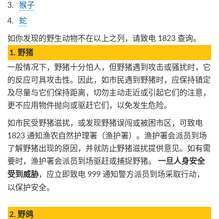
猴子
蛇
如你发现的野生动物不在以上之列，请致电 1823 查询。
1. 野猪
一般情况下，野猪十分怕人，但野猪遇到攻击或骚扰时，它
的反应可具攻击性。因此，如市民遇到野猪时，应保持镇定
及尽量与它们保持距离，切勿主动走近或引起它们的注意，
更不应用物件抛向或驱赶它们，以免发生危险。
如市民受野猪滋扰，或发现野猪误闯或被困市区，可致电
1823 通知渔农自然护理署（渔护署）。渔护署会派员到场
了解野猪出现的原因，并就防止野猪滋扰提供意见。如有需
要时，渔护署会派员到场驱赶或捕捉野猪。
一旦人身安全
，应立即致电 999 通知警方派员到场采取行动，
受到威胁
以保护安全。
2. 野鸽