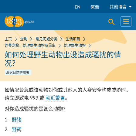
跳到主要内容
其他语言
EN
繁體
开启搜寻
开启
主页
查询
常见问题分类
生活项目
饲养宠物、处理野生动物及昆虫
处理野生动物
如何处理野生动物出没造成骚扰的情
况？
渔农自然护理署
如情况紧急或该动物对你或其他人的人身安全构成威胁时，
请立即致电 999 或
就近警署
。
对你造成骚扰的是甚么动物？
野猪
野鸽