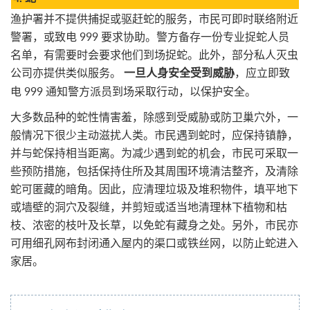
渔护署并不提供捕捉或驱赶蛇的服务，市民可即时联络附近
警署，或致电 999 要求协助。警方备存一份专业捉蛇人员
名单，有需要时会要求他们到场捉蛇。此外，部分私人灭虫
公司亦提供类似服务。
，应立即致
一旦人身安全受到威胁
电 999 通知警方派员到场采取行动，以保护安全。
大多数品种的蛇性情害羞，除感到受威胁或防卫巢穴外，一
般情况下很少主动滋扰人类。市民遇到蛇时，应保持镇静，
并与蛇保持相当距离。为减少遇到蛇的机会，市民可采取一
些预防措施，包括保持住所及其周围环境清洁整齐，及清除
蛇可匿藏的暗角。因此，应清理垃圾及堆积物件，填平地下
或墙壁的洞穴及裂缝，并剪短或适当地清理林下植物和枯
枝、浓密的枝叶及长草，以免蛇有藏身之处。另外，市民亦
可用细孔网布封闭通入屋内的渠口或铁丝网，以防止蛇进入
家居。