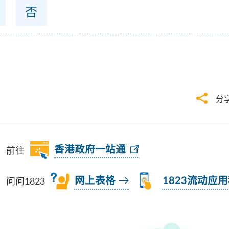
否
分
前往
香港政府一站通
问问1823
网上表格
1823流动应