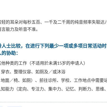
较轻的耳朵对每秒五百、一千及二千周的纯音频率失聪达
语言能力及听音不准。
龄人士比较，在进行下列最少一项或多项日常活动时
人的协助：
何其他种类的工作（不适用於未满15岁的申请人）
食、穿衣、整理仪容、如厕及／或沐浴
床／椅、地面／椅、如厕）、前往诊所、学校、工作地点中需
维持认知能力（定向、专注力、集中力、记忆、判断力、思