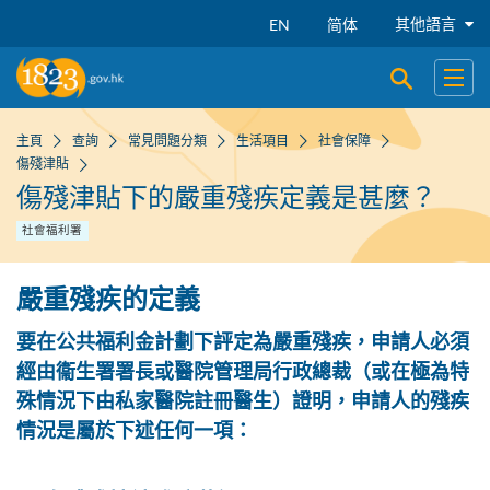
跳到主要內容
其他語言
EN
简体
開啟搜尋
開啟
主頁
查詢
常見問題分類
生活項目
社會保障
傷殘津貼
傷殘津貼下的嚴重殘疾定義是甚麼？
社會福利署
嚴重殘疾的定義
要在公共福利金計劃下評定為嚴重殘疾，申請人必須
經由衞生署署長或醫院管理局行政總裁（或在極為特
殊情況下由私家醫院註冊醫生）證明，申請人的殘疾
情況是屬於下述任何一項：