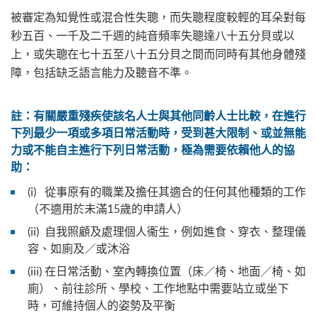
被審定為知覺性或混合性失聰，而失聰程度較輕的耳朵對每
秒五百、一千及二千週的純音頻率失聰達八十五分貝或以
上，或失聰在七十五至八十五分貝之間而同時有其他身體殘
障，包括缺乏語言能力及聽音不準。
註
：
有關嚴重殘疾使該名人士與其他同齡人士比較，在進行
下列最少一項或多項日常活動時，受到甚大限制、或並無能
力或不能自主進行下列日常活動，極為需要依賴他人的協
助：
(i) 從事原有的職業及擔任其適合的任何其他種類的工作
（不適用於未滿15歲的申請人）
(ii) 自我照顧及處理個人衞生，例如進食、穿衣、整理儀
容、如廁及／或沐浴
(iii) 在日常活動、室內轉換位置（床／椅、地面／椅、如
廁）、前往診所、學校、工作地點中需要站立或坐下
時，可維持個人的姿勢及平衡