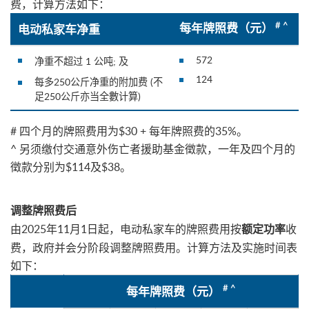
费，计算方法如下：
# ^
每年牌照费
（
元
）
电动私家车净重
572
净重不超过 1 公吨; 及
124
每多250公斤净重的附加费 (不
足250公斤亦当全數计算)
# 四个月的牌照费用为$30 + 每年牌照费的35%。
^ 另须缴付交通意外伤亡者援助基金徵款，一年及四个月的
徵款分别为$114及$38。
调整牌照费后
由2025年11月1日起，电动私家车的牌照费用按
收
额定功率
费，政府并会分阶段调整牌照费用。计算方法及实施时间表
如下：
# ^
每年牌照费
（
元
）