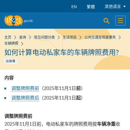
跳到主要内容
其他语言
EN
繁體
开启搜寻
开启
主页
查询
常见问题分类
生活项目
公共交通及驾驶事务
车辆牌照
如何计算电动私家车的车辆牌照费用?
运输署
内容
调整牌照费前
（2025年11月1日
）
前
调整牌照费后
（2025年11月1日
）
起
调整牌照费前
2025年11月1日前，电动私家车的牌照费用按
收
车辆净重