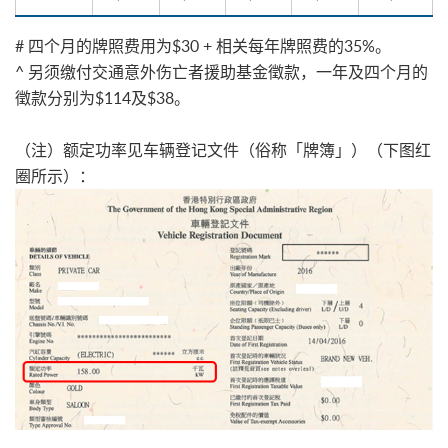
# 四个月的牌照费用为$30 + 相关每年牌照费的35%。
^ 另须缴付交通意外伤亡者援助基金徵款，一年及四个月的
徵款分别为$114及$38。
（注）额定功率见车辆登记文件（俗称「牌簿」）（下图红
圈所示）：