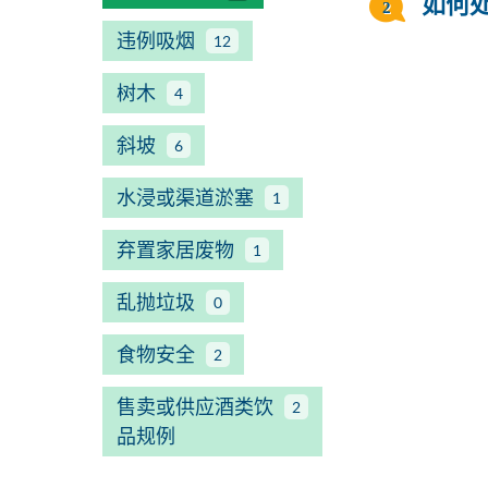
如何
违例吸烟
12
树木
4
斜坡
6
水浸或渠道淤塞
1
弃置家居废物
1
乱抛垃圾
0
食物安全
2
售卖或供应酒类饮
2
品规例