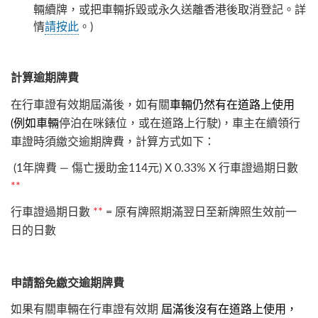
輛續牌，或把車輛拆毀或永久送離香港後取消登記。詳
情
請按此
。)
計算逾期牌費
在行車證有效期屆滿後，如有關
車輛仍然有在道路上使用
(例如車輛
停泊在咪錶位，或在道路上行駛)，車主在續領行
車證時須繳交逾期牌費，計算方式如下：
(1年牌費 — 傷亡援助金114元) X 0.33% X 行車證過期日數
**
行車證過期日數
**
= 原有牌照期滿翌日至新牌照生效前一
日的日數
申請豁免繳交逾期牌費
如果有關車輛在行車證有效期
屆滿後沒有在道路上使用，