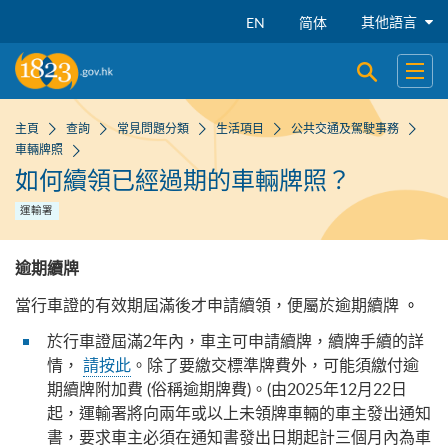
跳到主要內容
其他語言
EN
简体
開啟搜尋
開啟
主頁
查詢
常見問題分類
生活項目
公共交通及駕駛事務
車輛牌照
如何續領已經過期的車輛牌照？
運輸署
逾期續牌
當行車證的有效期屆滿後才申請續領，便屬於逾期續牌
。
於行車證屆滿2年內，車主可申請續牌，續牌手續的詳
情，
請按此
。除了要繳交標準牌費外，可能須繳付逾
期續牌附加費 (俗稱逾期牌費)。(由2025年12月22日
起，運輸署將向兩年或以上未領牌車輛的車主發出通知
書，要求車主必須在通知書發出日期起計三個月內為車