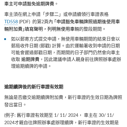
車主可申請豁免逾期牌費
。
車主須在網上申請「步驟二」或申請續領行車證表格
TD558
(PDF) 的第2頁內
｢申請豁免車輛牌照過期後使用車
輛附加費｣填寫聲明，列明無使用車
輛的整段期間。
如以郵寄方式提交申請，無使用車輛期間的結束日會以
郵局收件日期 (郵戳) 計算。由於運輸署收到申請的日期
可能會遲過郵戳日期，而期間的日子部門仍然會向車主
收取
逾期牌費
，因此建議申請人親身前往牌照辦事處辦
理逾期續牌的申請。
逾期續牌後的新行車證有效期
無論是否繳交逾期續牌附加費，新行車證的生效日期為牌照
發出當日。
(例子: 舊行車證有效期至 1/ 11/ 2024， 車主在 30/ 11/
2024才親自往牌照辦事處辦理續牌，新行車證的生效期是