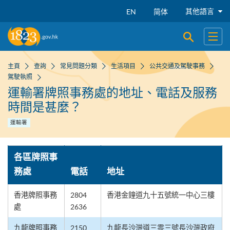
跳到主要內容
其他語言
EN
简体
開啟搜尋
開啟
主頁
查詢
常見問題分類
生活項目
公共交通及駕駛事務
駕駛執照
運輸署牌照事務處的地址、電話及服務
時間是甚麼？
運輸署
各區牌照事
務處
電話
地址
香港牌照事務
2804
香港金鐘道九十五號統一中心三樓
處
2636
九龍牌照事務
2150
九龍長沙灣道三零三號長沙灣政府