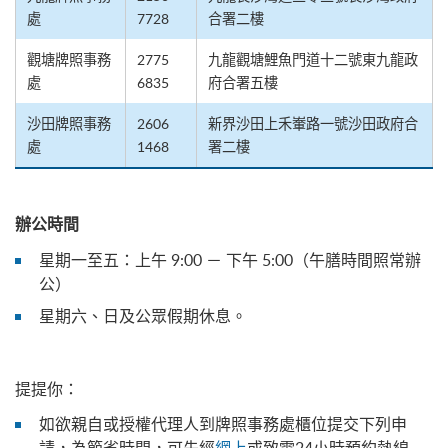
處
7728
合署二樓
觀塘牌照事務
2775
九龍觀塘鯉魚門道十二號東九龍政
處
6835
府合署五樓
沙田牌照事務
2606
新界沙田上禾輋路一號沙田政府合
處
1468
署二樓
辦公時間
星期一至五：上午 9:00 － 下午 5:00（午膳時間照常辦
公）
星期六、日及公眾假期休息。
提提你：
如欲親自或授權代理人到牌照事務處櫃位提交下列申