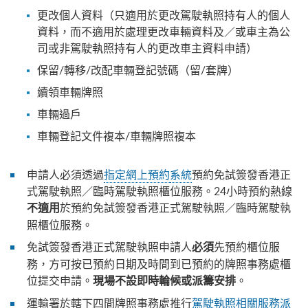
更改個人資料（只適用於更改駕駛執照持有人的個人
資料，而不適用於處理更改車輛資料及／或車主為公
司或非駕駛執照持有人的更改車主資料申請）
保留/轉移/改配車輛登記號碼（留/套牌）
續領車輛牌照
車輛過戶
車輛登記文件複本/車輛牌照複本
申請人必須透過
指定網上預約
系統
預約免試簽發香港正
式駕駛執照／臨時駕駛執照櫃位服務。24小時預約熱線
於預約免試簽發香港正式駕駛執照／臨時駕駛執
不適用
照櫃位服務。
免試簽發香港正式駕駛執照申請人
先預約櫃位服
必須
務，方可按已預約日期及時間到已預約的牌照事務處櫃
位提交申請。
。
現場不設即時輪候或派籌安排
運輸署於轄下四間牌照事務處推行
駕駛執照相關服務派