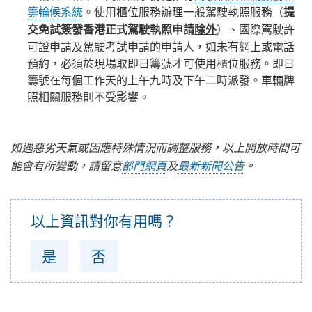
籌輪候系統
。使用櫃位服務辦理一般駕駛執照服務（
提
）、國際駕駛許
交免試簽發香港正式駕駛執照申請
除外
可證申請及駕駛考試申請的申請人，如未有網上或電話
預約，必須於現場取即日籌號才可使用櫃位服務。即日
籌號在每個工作天的上午九時及下午二時派發。車輛牌
照相關服務則不受影響。
如遇惡劣天氣或因應特殊情況而調整服務，以上開放時間可
能會有所變動，請留意
部門網頁
及
最新新聞公告
。
以上資訊對你有用嗎？
是
否