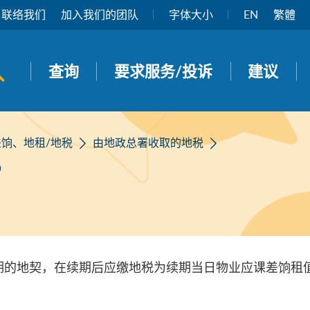
联络我们
加入我们的团队
字体大小
EN
繁體
开启搜寻面板
查询
要求服务/投诉
建议
差饷、地租/地税
由地政总署收取的地税
？
期的地契，在续期后应缴地税为续期当日物业应课差饷租