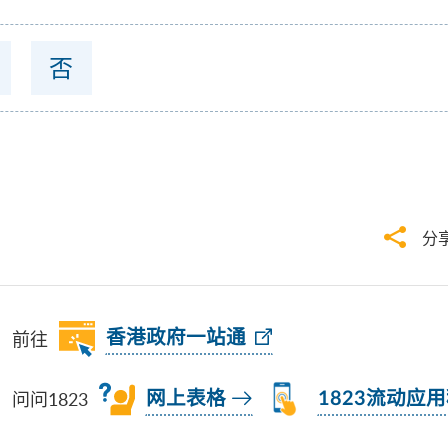
否
分
前往
香港政府一站通
问问1823
网上表格
1823流动应