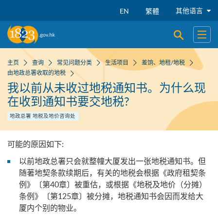
跳到主要内容
其他语言
EN
繁體
开启搜寻
开启
主页
查询
常见问题分类
生活项目
差饷、地租/地税
由地政总署收取的地税
我以前从未收过地税通知书。为什么现
在收到通知书要交地税?
地政总署 地税及地价咨询处
可能的原因如下:
以前地政总署只会就整幢大厦发出一张地税通知书。但
随著地契条款续期后，有关的地税会根据《政府租契条
例》〔第40章〕被重估，或根据《地税及地价（分摊）
条例》〔第125章〕被分摊，地税通知书会因而发给大
厦内个别的物业。