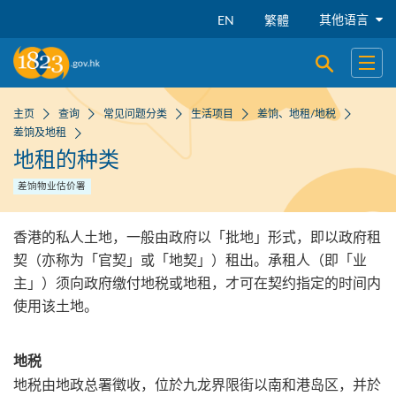
跳到主要内容
其他语言
EN
繁體
开启搜寻
开启
主页
查询
常见问题分类
生活项目
差饷、地租/地税
差饷及地租
地租的种类
差饷物业估价署
香港的私人土地，一般由政府以「批地」形式，即以政府租
契（亦称为「官契」或「地契」）租出。承租人（即「业
主」）须向政府缴付地税或地租，才可在契约指定的时间内
使用该土地。
地税
地税由地政总署徵收，位於九龙界限街以南和港岛区，并於