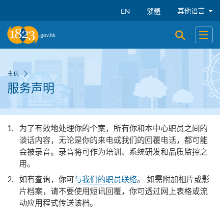
跳到主要内容
其他语言
EN
繁體
开启搜寻
开启
主页
服务声明
为了有效地处理你的个案，所有你和本中心职员之间的
谈话内容，无论是你的来电或我们的回覆电话，都可能
会被录音。录音将可作为培训、系统研发和品质监控之
用。
如有查询，你可
与我们的职员联络
。 如需附加相片或影
片档案，请不要使用短讯回覆，你可透过网上表格或流
动应用程式传送该档。