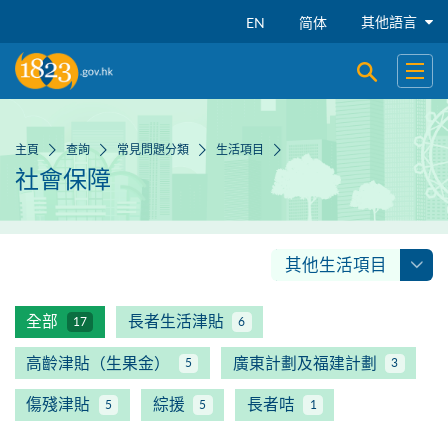
跳到主要內容
其他語言
EN
简体
開啟搜尋
開啟
主頁
查詢
常見問題分類
生活項目
社會保障
其他生活項目
全部
長者生活津貼
17
6
高齡津貼（生果金）
廣東計劃及福建計劃
5
3
傷殘津貼
綜援
長者咭
5
5
1