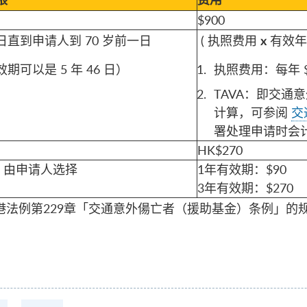
限
费用
$900
直到申请人到 70 岁前一日
( 执照费用
有效年
x
期可以是 5 年 46 日）
执照费用：每年 
TAVA：即交通
计算，可参阅
交
署处理申请时会
HK$270
年，由申请人选择
1年有效期：$90
3年有效期：$270
法例第229章「交通意外偒亡者（援助基金）条例」的