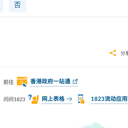
否
分
前往
香港政府一站通
问问1823
网上表格
1823流动应