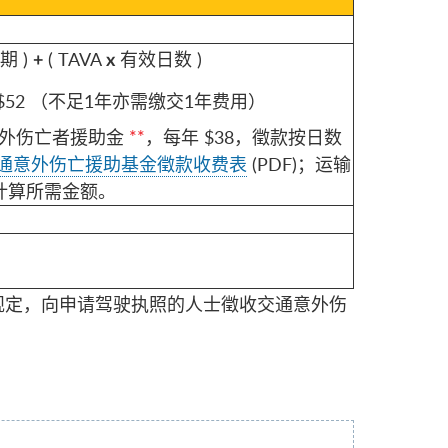
期 )
( TAVA
有效日数 )
+
x
$52 （不足1年亦需缴交1年费用）
意外伤亡者援助金
**
，每年 $38，徵款按日数
通意外伤亡援助基金徵款收费表
(PDF)；运输
计算所需金额。
规定，向申请驾驶执照的人士徵收交通意外伤