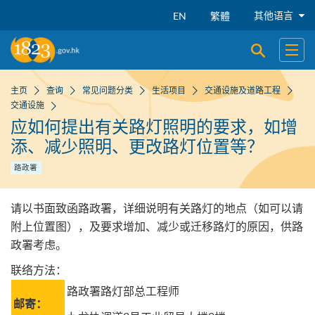
跳到主要内容
其他语言
EN
繁體
开启搜寻
开启
主页
查询
常见问题分类
生活项目
交通设施及道路工程
交通设施
应如何提出有关路灯照明的要求，如增
添、减少照明、更改路灯位置等？
路政署
请以书面致函路政署，详细说明有关路灯的地点（如可以请
附上位置图），及要求增加、减少或迁移路灯的原因，供路
政署考虑。
联络方法：
路政署路灯部总工程师
邮寄：