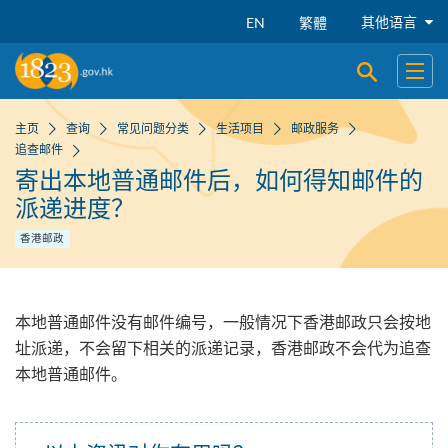
跳到主要内容
其他语言
EN
繁體
开启搜寻
开启
主页
查询
常见问题分类
生活项目
邮政服务
追查邮件
寄出本地普通邮件后，如何得知邮件的
派递进度？
香港邮政
本地普通邮件没有邮件编号，一般情况下香港邮政只会按地
址派递，不会留下相关的派递记录，香港邮政不会代为追查
本地普通邮件。