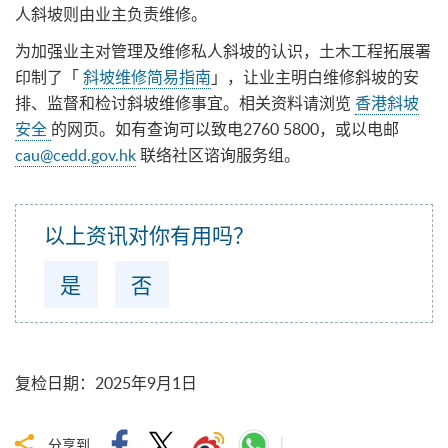
人斜坡则由业主负责维修。
为加强业主对管理及维修私人斜坡的认识，土木工程拓展署
印制了「
斜坡维修简易指南
」，让业主明白维修斜坡的安
排、监督和检讨斜坡维修事宜。相关资料请浏览
香港斜坡
安全
的网页。如有查询可以致电2760 5800，或以电邮
cau@cedd.gov.hk
联络社区谘询服务组。
以上资讯对你有用吗？
是
否
复检日期
：
2025年9月1日
分享到