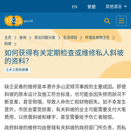
跳到主要内容
其他语言
EN
繁體
开启搜寻
开启
主页
查询
常见问题分类
生活项目
环境及食物卫生
斜坡
如何获得有关定期检查或维修私人斜坡
的资料？
土木工程拓展署
缺乏妥善的维修是本港许多山泥倾泻事故的主要成因。即使
斜坡的原本设计及施工符合标准，也可能会因失修而狀况不
断变差，甚至倒塌，导致人命伤亡和财物损失。如不幸发生
意外，市民会蒙受损害，有关斜坡的业主可能需要支付大笔
费用，以修葺斜坡和楼宇，甚至需要给予伤亡者赔偿。
政府斜坡的维修均由管辖有关斜坡的政府部门所负责，而私