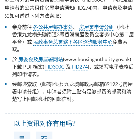
申请者的公共租住房屋申请须知(HD274)内，申请表及申请
须知可透过下列方法索取：
亲身前往
各公共屋邨办事处
、
房屋署申请分组
（地址：
香港九龙横头磡南道3号香港房屋委员会客务中心第二层
平台）或
民政事务总署辖下各区谘询服务中心
免费索
取。
於
房委会及房屋署网站
(www.housingauthority.gov.hk)
下载 PDF档案(
HD300C
及
HD274
)，或填写电子表格后
列印申请表。
经邮递索取（邮寄地址: 九龙城邮政局邮箱89192号房屋
署申请分组），申请者须附上贴有足够邮费的邮票和清
楚写上回邮地址的回邮信封。
以上资讯对你有用吗？
是
否