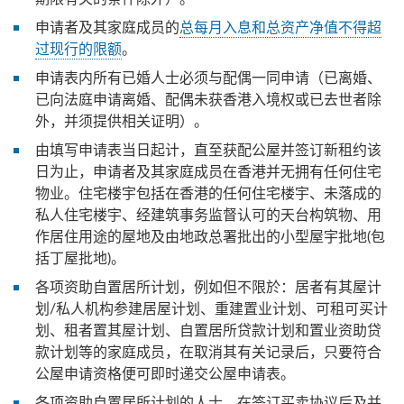
申请者及其家庭成员的
总每月入息和总资产净值不得超
过现行的限额
。
申请表内所有已婚人士必须与配偶一同申请（已离婚、
已向法庭申请离婚、配偶未获香港入境权或已去世者除
外，并须提供相关证明）。
由填写申请表当日起计，直至获配公屋并签订新租约该
日为止，申请者及其家庭成员在香港并无拥有任何住宅
物业。住宅楼宇包括在香港的任何住宅楼宇、未落成的
私人住宅楼宇、经建筑事务监督认可的天台构筑物、用
作居住用途的屋地及由地政总署批出的小型屋宇批地(包
括丁屋批地)。
各项资助自置居所计划，例如但不限於：居者有其屋计
划/私人机构参建居屋计划、重建置业计划、可租可买计
划、租者置其屋计划、自置居所贷款计划和置业资助贷
款计划等的家庭成员，在取消其有关记录后，只要符合
公屋申请资格便可即时递交公屋申请表。
各项资助自置居所计划的人士，在签订买卖协议后及并