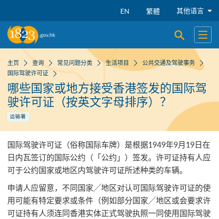
跳到主要内容
其他语言
EN
繁體
开启搜寻
开启
主页
查询
常见问题分类
生活项目
公共交通及驾驶事务
国际驾驶许可证
哪些国家或地方接受香港签发的国际驾
驶许可证（按英文字母排序）？
运输署
国际驾驶许可证（俗称国际车牌）是根据1949年9月19日在
日内瓦签订的国际公约（「公约」）签发。许可证持有人应
可于公约国家或地区内驾驶许可证所述种类的车辆。
申请人应留意，不同国家╱地区对认可国际驾驶许可证的使
用可能有特定要求或条件（例如部分国家╱地区或会要求许
可证持有人须连同香港实体正式驾驶执照一同使用国际驾驶