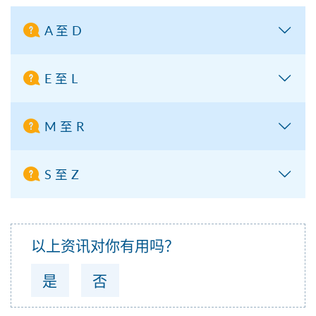
A 至 D
E 至 L
M 至 R
S 至 Z
以上资讯对你有用吗？
是
否