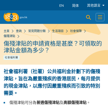
跳到主要內容
其他語言
EN
简体
開啟搜尋
開啟
主頁
查詢
常見問題分類
生活項目
社會保障
傷殘津貼
傷殘津貼的申請資格是甚麼？可領取的
津貼金額為多少？
社會福利署
社會福利署（社署）公共福利金計劃下的傷殘
津貼，旨在為嚴重殘疾的香港居民，每月提供
的現金津貼，以應付因嚴重殘疾而引致的特別
需要。
傷殘津貼可分為
及
。
普通傷殘津貼
高額傷殘津貼