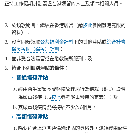
正持工作假期計劃簽證在港逗留的人士及領事相關人員。
於領款期間，繼續在香港居留（請
按此
參閱離港寬限的
資料）；
沒有同時領取
公共福利金計劃
下的其他津貼或
綜合社會
保障援助（綜援）計劃
；
並非受合法羈留或在懲教院所服刑；及
符合下列個別津貼的條件：
普通傷殘津貼
經由衞生署署長或醫院管理局行政總裁（
）證明
註1
為嚴重殘疾（請
按此
參考嚴重殘疾的定義）；及
其嚴重殘疾情況將持續不少於6個月。
高額傷殘津貼
除要符合上述普通傷殘津貼的資格外，還須經由衞生