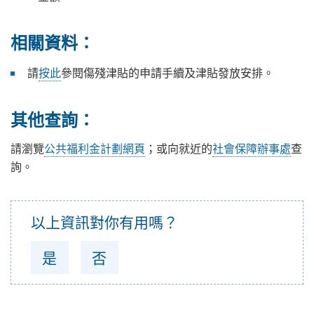
相關資料：
請
按此
參閱傷殘津貼的申請手續及津貼發放安排。
其他查詢：
請瀏覽
公共福利金計劃網頁
；或向就近的
社會保障辦事處
查
詢。
以上資訊對你有用嗎？
是
否