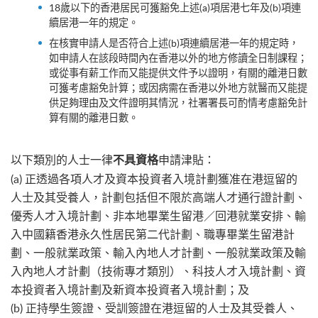
18歲以下的香港居民可獲豁免上述(a)項居港七年及(b)項連
續居港一年的規定。
在核實申請人是否符合上述(b)項連續居港一年的規定時，
如申請人在該段時間內在香港以外的地方修讀全日制課程；
或從事有薪工作而又能提供文件予以證明，有關的離港日數
可獲考慮豁免計算；或因病需在香港以外地方就醫而又能提
供足夠理由及文件證明其情況，社署署長可酌情考慮豁免計
算有關的離港日數。
以下類別的人士一律
申請津貼：
不具資格
(a) 正透過各項人才及資本投資者入境計劃獲准在港逗留的
人士及其受養人，計劃包括但不限於高端人才通行證計劃、
優秀人才入境計劃、非本地畢業生留港／回港就業安排、輸
入中國籍香港永久性居民第二代計劃、職專畢業生留港計
劃、一般就業政策、輸入內地人才計劃、一般就業政策及輸
入內地人才計劃（技術專才類別）、科技人才入境計劃、資
本投資者入境計劃及新資本投資者入境計劃；及
(b) 正持學生簽證、受訓簽證在港逗留的人士及其受養人、