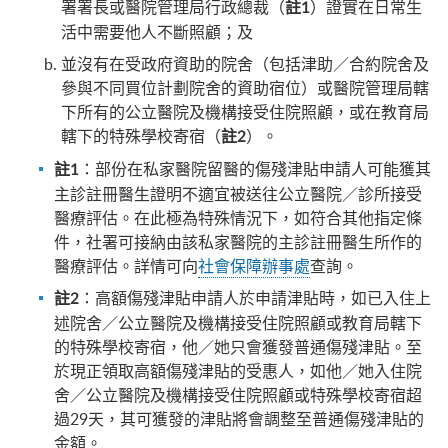
署署長或醫院管理局行政總裁（
）證實在日常生
註1
活中需要他人不斷照顧；及
並沒有在受政府資助的院舍（包括津助／合約院舍及
參與不同買位計劃院舍的資助宿位）或醫院管理局轄
下所有的公立醫院及機構接受住院照顧，或在教育局
轄下的特殊學校寄宿（
）。
註2
：部份在私家醫院留醫的傷殘津貼申請人可能獲其
註1
主診註冊醫生證明不適宜被送往公立醫院／診所接受
醫療評估。在此極為特殊情況下，如符合其他指定條
件，社署可接納由該私家醫院的主診註冊醫生所作的
醫療評估。詳情可向
社會保障辦事處
查詢。
：高額傷殘津貼申請人於申請津貼時，如已入住上
註2
述院舍／公立醫院及機構接受住院照顧或教育局轄下
的特殊學校寄宿，他／她只會獲發普通傷殘津貼。至
於現正領取高額傷殘津貼的受惠人，如他／她入住院
舍／公立醫院及機構接受住院照顧或特殊學校寄宿超
過29天，其可獲發的津貼將會調整至普通傷殘津貼的
金額。