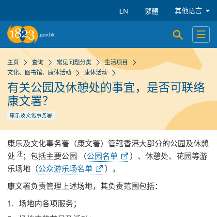
跳到主要内容
其他语言
EN
繁體
开启搜寻
开启
主页
查询
常见问题分类
生活项目
文化、图书馆、康体活动
康体活动
有关公园及休憩处的事宜，是否可联络
康文署？
康乐及文化事务署
康乐及文化事务署（康文署）管辖香港大部分的公园及休憩
注
处
；包括主要公园 （
公园名单
）、休憩处、花园等游
乐场地（
公众游乐场名单
）。
康文署负责管理上述场地，其负责范围包括：
场地内各项服务；