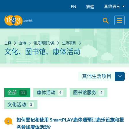
跳到主要内容
其他语言
EN
繁體
开启搜寻
开启
主页
查询
常见问题分类
生活项目
文化、图书馆、康体活动
其他生活项目
全部
康体活动
图书馆服务
11
4
5
文化活动
2
如何登记和使用 SmartPLAY康体通预订康乐设施和报
名参加康体活动?