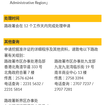
Administrative Region」
处理时间
路政署会在 12 个工作天内完成处理申请
其他查询
申请挖掘准许证的详细程序及其他资料，请致电以下路政
署有关组别：
路政署市区办事处港岛部
路政署市区办事处九龙部
香港北角渣华道 333 号
九龙九龙湾临乐街 19 号
北角政府合署 7 楼
南丰商业中心 13 楼
传真∶
2576 6244
传真∶
2758 3394
电话查询∶2231 5632 /
电话查询∶2707 7237 /
2231 5814
2707 7281
路政署新界区办事处