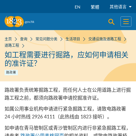
跳到主要内容
其他语言
EN
繁體
开启搜寻
开启
主页
查询
常见问题分类
生活项目
交通设施及道路工程
道路工程
如工程需要进行掘路，应如何申请相关
的准许证？
路政署
路政署负责统筹掘路工程，而任何人士在公用道路上进行掘
路工程之前，都须向路政署申请挖掘准许证。
如属公用事业机构申请进行紧急掘路工程，请致电路政署
24 小时热线
2926 4111
（此热线由 1823 接听）。
如申请在青马管制区或青沙管制区内进行非紧急掘路工程，
请参考
路政署公用表格网页
的相关资料，或致电路政署桥