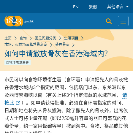
跳到主要内容
其他语言
EN
繁體
开启搜寻
开启
主页
查询
常见问题分类
生活项目
坟场、火葬场及私营骨灰龛
处理骨灰
如何申请撒放骨灰在香港海域内？
食物环境卫生署
市民可以向食物环境衞生署（食环署）申请把先人的骨灰撒
在香港水域内3个指定的范围，包括塔门以东、东龙洲以东
及西博寮海峡以南（有关上述3个指定海葬的水域范围，
请
按此
）。如申请获得批准，必须在食环署指定的时间、
日期和地点将先人骨灰撒海。除了撒先人的骨灰外，出席仪
式人士可将少量花瓣（即以250毫升容量的器皿可盛载的花
瓣份量，约一家用饭碗容量）撒到海中。食物、祭品或其他