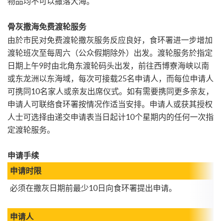
物品均不可以撒落大海。
骨灰撒海免费渡轮服务
由於市民对免费渡轮撒灰服务反应良好，食环署进一步增加
渡轮班次至每周六（公众假期除外）出发。渡轮服务於指定
日期上午9时由北角东渡轮码头出发，前往西博寮海峡以南
或东龙洲以东海域，每次可接载25名申请人，而每位申请人
可携同10名家人或亲友出席仪式。如有需要携同更多亲友，
申请人可联络食环署按情况作适当安排。申请人或获其授权
人士可选择由递交申请表当日起计10个星期内的任何一次指
定渡轮服务。
申请手续
申请时限
必须在撒灰日期前最少10日向食环署提出申请。
申请人