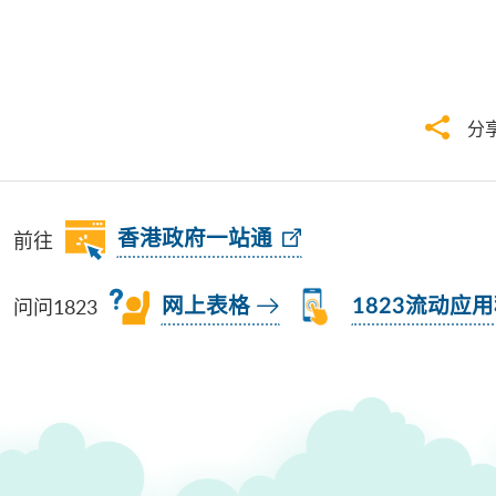
分
前往
香港政府一站通
问问1823
网上表格
1823流动应