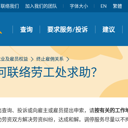
联络我们
加入我们的团队
字体大小
EN
繁體
开启搜寻面板
查询
要求服务/投诉
建议
就业及雇员权益
终止雇佣关系
何联络劳工处求助？
出查询、投诉或向雇主或雇员提出申索，请
按有关的工作
助劳资双方解决劳资纠纷，达成和解。调停服务尽量以不