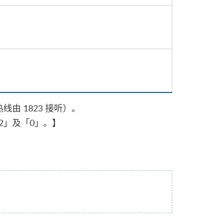
线由 1823 接听）。
2」及「0」。】