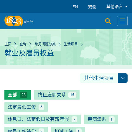
跳到主要内容
其他语言
EN
繁體
开启搜寻
开启
主页
查询
常见问题分类
生活项目
就业及雇员权益
其他生活项目
全部
终止雇佣关系
28
15
法定最低工资
6
休息日、法定假日及有薪年假
疾病津贴
7
1
雇员工伤补偿
扣减工资
3
1