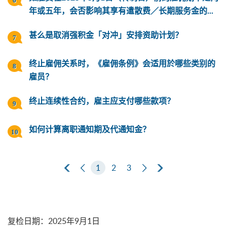
年或五年，会否影响其享有遣散费／长期服务金的...
甚么是取消强积金「对冲」安排资助计划？
终止雇佣关系时，《雇佣条例》会适用於哪些类别的
雇员？
终止连续性合约，雇主应支付哪些款项？
如何计算离职通知期及代通知金？
第一页
上一页
1
2
3
下一页
最后一页
复检日期
：
2025年9月1日