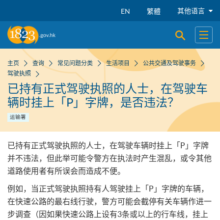
跳到主要内容
其他语言
EN
繁體
开启搜寻
开启
主页
查询
常见问题分类
生活项目
公共交通及驾驶事务
驾驶执照
已持有正式驾驶执照的人士，在驾驶车
辆时挂上「P」字牌，是否违法？
运输署
已持有正式驾驶执照的人士，在驾驶车辆时挂上「P」字牌
并不违法，但此举可能令警方在执法时产生混乱，或令其他
道路使用者有所误会而造成不便。
例如，当正式驾驶执照持有人驾驶挂上「P」字牌的车辆，
在快速公路的最右线行驶，警方可能会截停有关车辆作进一
步调查（因如果快速公路上设有3条或以上的行车线，挂上