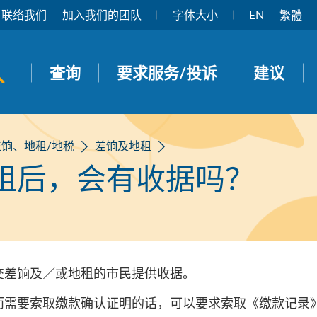
联络我们
加入我们的团队
字体大小
EN
繁體
开启搜寻面板
查询
要求服务/投诉
建议
差饷、地租/地税
差饷及地租
租后，会有收据吗？
交差饷及／或地租的市民提供收据。
需要索取缴款确认证明的话，可以要求索取《缴款记录》