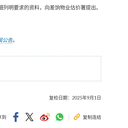
详细列明要求的资料，向差饷物业估价署提出。
闻公告
。
复检日期
：
2025年9月1日
享到
复制连结