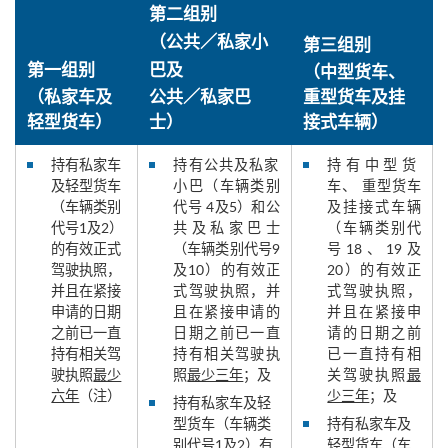
第二组别
（公共／私家小
第三组别
第一组别
巴及
（中型货车、
（私家车及
公共／私家巴
重型货车及挂
轻型货车）
士）
接式车辆）
持有私家车
持有公共及私家
持有中型货
及轻型货车
小巴（车辆类别
车、 重型货车
（车辆类别
代号 4及5）和公
及挂接式车辆
代号1及2）
共及私家巴士
（车辆类别代
的有效正式
（车辆类别代号9
号18、19及
驾驶执照，
及10）的有效正
20）的有效正
并且在紧接
式驾驶执照，并
式驾驶执照，
申请的日期
且在紧接申请的
并且在紧接申
之前已一直
日期之前已一直
请的日期之前
持有相关驾
持有相关驾驶执
已一直持有相
驶执照
最少
照
最少三年
；及
关驾驶执照
最
六年
（注）
少三年
；及
持有私家车及轻
型货车（车辆类
持有私家车及
别代号1及2）有
轻型货车（车