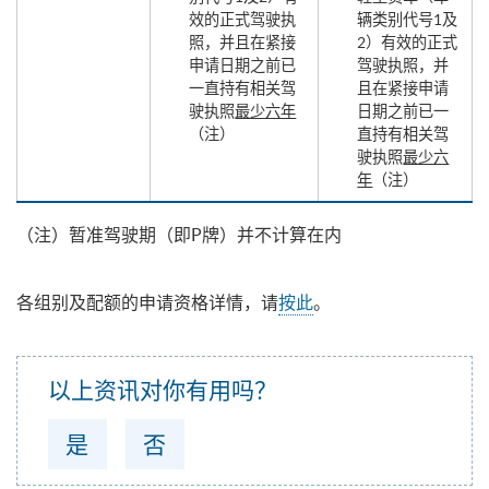
效的正式驾驶执
辆类别代号1及
照，并且在紧接
2）有效的正式
申请日期之前已
驾驶执照，并
一直持有相关驾
且在紧接申请
驶执照
最少六年
日期之前已一
（注）
直持有相关驾
驶执照
最少六
年
（注）
（注）暂准驾驶期（即P牌）并不计算在内
各组别及配额的申请资格详情，请
按此
。
以上资讯对你有用吗？
是
否