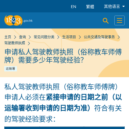
跳到主要内容
其他语言
EN
繁體
开启搜寻
开启
主页
查询
常见问题分类
生活项目
公共交通及驾驶事务
驾驶教师执照
申请私人驾驶教师执照（俗称教车师傅
牌）需要多少年驾驶经验？
运输署
私人驾驶教师执照（俗称教车师傅牌）
申请人必须在
紧接申请的日期之前（以
符合有关
运输署收到申请的日期为准）
的驾驶经验要求：