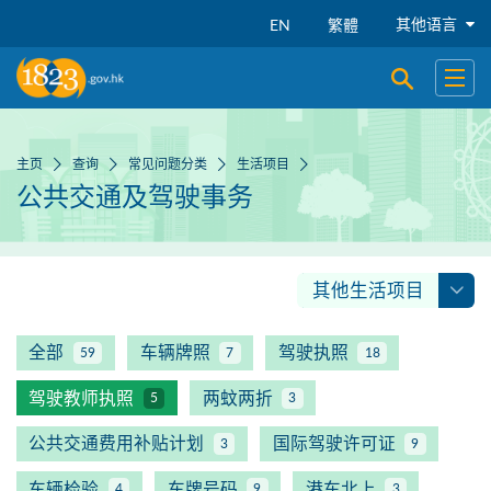
跳到主要内容
其他语言
EN
繁體
开启搜寻
开启
主页
查询
常见问题分类
生活项目
公共交通及驾驶事务
其他生活项目
全部
车辆牌照
驾驶执照
59
7
18
驾驶教师执照
两蚊两折
5
3
公共交通费用补贴计划
国际驾驶许可证
3
9
车辆检验
车牌号码
港车北上
4
9
3