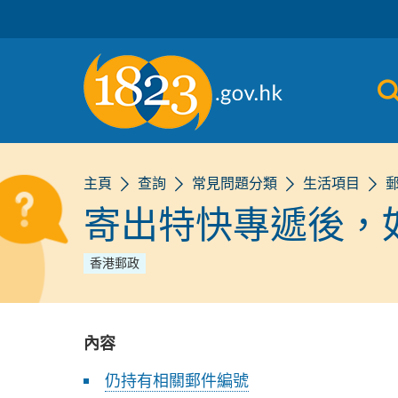
跳到主要內容
主頁
查詢
常見問題分類
生活項目
寄出特快專遞後，
香港郵政
內容
仍持有相關郵件編號