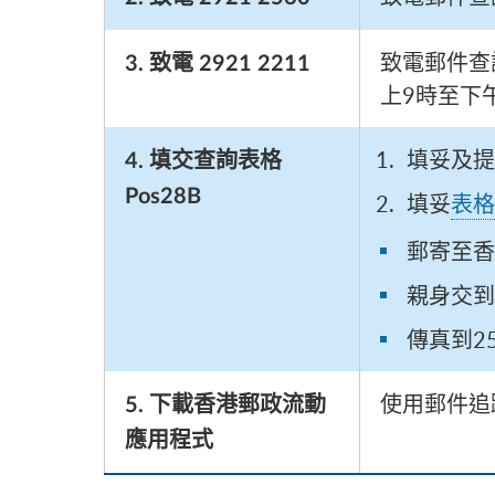
致電郵件查詢
3. 致電 2921 2211
上9時至下
填妥及提
4. 填交查詢表格
Pos28B
填妥
表格
郵寄至香
親身交到
傳真到25
使用郵件追
5. 下載香港郵政流動
應用程式