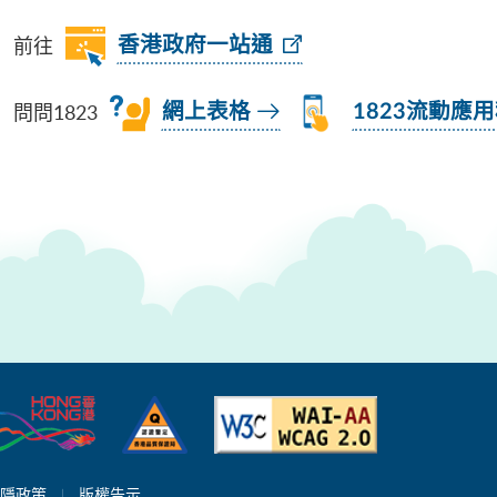
前往
香港政府一站通
問問1823
網上表格
1823流動應
隱政策
版權告示