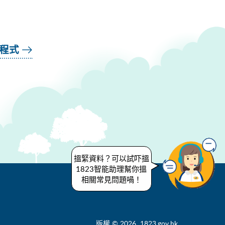
用程式
搵緊資料？可以試吓搵
1823智能助理幫你搵
相關常見問題喎！
版權 © 2026 1823.gov.hk