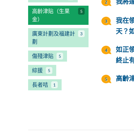
我將
高齡津貼（生果
5
金）
我在
天？
廣東計劃及福建計
3
劃
如正
傷殘津貼
5
終止
綜援
5
高齡
長者咭
1