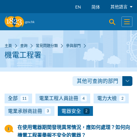
跳到主要內容
其他語言
EN
简体
開啟搜尋
開啟
主頁
查詢
常見問題分類
參與部門
機電工程署
其他可查詢的部門
全部
電業工程人員註冊
電力大檢
11
4
2
電業承辦商註冊
電器安全
3
2
在使用電器期間發現異常情況，應如何處理？如何向
機電工程署舉報不安全的電器？