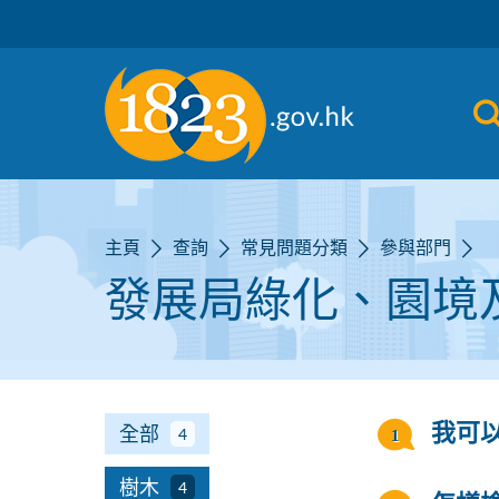
跳到主要內容
主頁
查詢
常見問題分類
參與部門
發展局綠化、園境
全部
我可
4
樹木
4