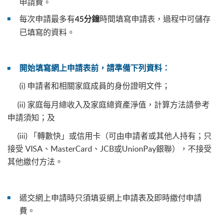
申請費。
每次申請最多有
時間填寫申請表，過程中可儲存
45分鐘
已填寫的資料。
開始填寫網上申請表前，請準備下列資料：
(i) 申請者和相關家庭成員的身份證明文件；
(ii) 家庭每月總收入及家庭總資產淨值，計算方法請參考
申請須知；及
(iii)
「轉數快」
或
信用卡
（可由申請者或其他人持有；只
接受 VISA、MasterCard、JCB或UnionPay銀聯），不接受
其他
繳付
方法。
遞交網上申請時只須填妥網上申請表及即時繳付申請
費。