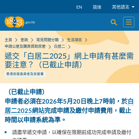
跳到主要內容
其他語言
EN
简体
開啟搜尋
開啟
主頁
查詢
常見問題分類
生活項目
申請公屋及購買資助房屋
白居二
遞交「白居二2025」網上申請有甚麼需
要注意？（已截止申請）
香港房屋委員會及房屋署
（已截止申請）
申請
者必須在2026年5月20日晚上7時前
，
於
白
居二
2025網站
完成申請及繳付申請費用，截止
時間以申請系統為準。
請盡早遞交申請，以確保在限期前成功完成申請及繳付