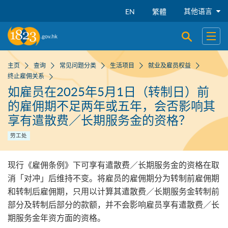
跳到主要内容
其他语言
EN
繁體
开启搜寻
开启
主页
查询
常见问题分类
生活项目
就业及雇员权益
终止雇佣关系
如雇员在2025年5月1日（转制日）前
的雇佣期不足两年或五年，会否影响其
享有遣散费／长期服务金的资格？
劳工处
现行《雇佣条例》下可享有遣散费／长期服务金的资格在取
消「对冲」后维持不变。将雇员的雇佣期分为转制前雇佣期
和转制后雇佣期，只用以计算其遣散费／长期服务金转制前
部分及转制后部分的款额，并不会影响雇员享有遣散费／长
期服务金年资方面的资格。