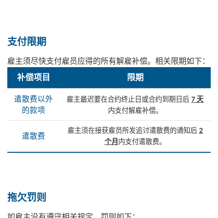
支付限期
雇主须尽快支付雇员应得的所有解雇补偿。相关限期如下：
补偿项目
限期
遣散费以外
雇主最迟要在合约终止日或合约到期日后
7 天
的款项
内支付解雇补偿。
雇主须在接获雇员所发追讨遣散费的通知后
2
遣散费
内支付遣散费。
个月
拖欠罚则
如雇主没有遵守相关规定，罚则如下：