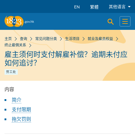
跳到主要内容
其他语言
EN
繁體
开启搜寻
开启
主页
查询
常见问题分类
生活项目
就业及雇员权益
终止雇佣关系
雇主须何时支付解雇补偿？逾期未付应
如何追讨？
劳工处
内容
简介
支付限期
拖欠罚则