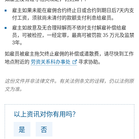
雇主如果未能在雇佣合约终止日或合约到期日后7天内支
付工资，须就尚未清付的款额支付利息给雇员。
雇主如故意及无合理辩解而不依时支付解雇补偿给雇
员，可被检控，一经定罪，最高可被罚款 35 万元及监禁
3年。
如雇员被雇主拖欠终止雇佣的补偿或遣散费，请尽快到工作
地点附近的
劳资关系科办事处
寻求协助。
这份文件并非法律文件。有关法例条文的诠释，仍以法例原
文为准。
以上资讯对你有用吗？
是
否